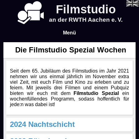
Filmstudio
an der RWTH Aachen e. V.
Menü
Die Filmstudio Spezial Wochen
Aktuelles
Programm
Seit dem 65. Jubiläum des Filmstudios im Jahr 2021
nehmen wir uns einmal jährlich im November extra
viel Zeit, mit euch Film und Kino zu erleben und zu
Blog
feiern. Mit jeweils drei Filmen und einem Pubquiz
bieten wir euch mit dem
Filmstudio Spezial
ein
wochenfüllendes Programm, sodass hoffentlich für
Info
jede:n was dabei ist!
Preise & Vorverkauf
Über uns
2024 Nachtschicht
Mo.
20:15
Night Crawler
(OmU)
Wer sind wir?
Zeit & Ort
Events
04.11.
Uhr