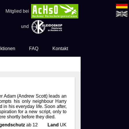
Mitglied bei
und
ktionen
FAQ
Kontakt
ter Adam (Andrew Scott) leads an
prompts his only neighbour Harry
n his everyday life. Soon after,
iration for a new script, only to
ere shortly before they died.
gendschutz
ab 12
Land
UK