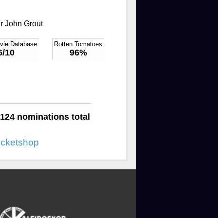
r John Grout
ovie Database
Rotten Tomatoes
6/10
96%
124 nominations total
icketshop