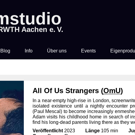
lmstudio
 RWTH Aachen e. V.
Blog
Info
Über uns
Events
Eigenprodu
Preise & Vorverkauf
Wer sind wir?
Rocky Horror Picture
Filme
Show
Zeit & Ort
Mitglied werden
All Of Us Strangers (
OmU
)
Filmstudio Spezial
In a near-empty high-rise in London, screenwri
Getränke &
Chronik
isolated existence until a nightly encounter 
Knabberkram
Die Feuerzangenbowle
(Paul Mescal) to become increasingly enmeshed i
Adam visits his childhood home in search of insp
Technik
find his long-dead parents living there as they w
Veröffentlicht
2023
Länge
105 min
Ju
Bibliothek