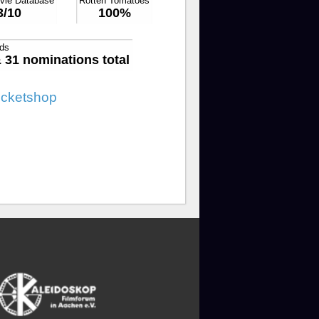
ovie Database
Rotten Tomatoes
3/10
100%
ds
 31 nominations total
icketshop