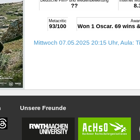
Deutsche Film- und Medienbewertung
Internet M
??
8.
Metacritic
Awar
93/100
Won 1 Oscar. 69 wins &
Mittwoch 07.05.2025 20:15 Uhr, Aula: T
n
Unsere Freunde