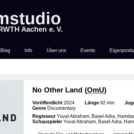
lmstudio
 RWTH Aachen e. V.
Blog
Info
Über uns
Events
Eigenprodu
Preise & Vorverkauf
Wer sind wir?
Rocky Horror Picture
Filme
Show
Zeit & Ort
Mitglied werden
No Other Land (
OmU
)
Filmstudio Spezial
Getränke &
Chronik
Veröffentlicht
2024
Länge
92 min
Jug
Knabberkram
Die Feuerzangenbowle
Genre
Documentary
Regisseur
Yuval Abraham, Basel Adra, Hamdan 
Technik
Schauspieler
Yuval Abraham, Basel Adra, Ham
Bibliothek