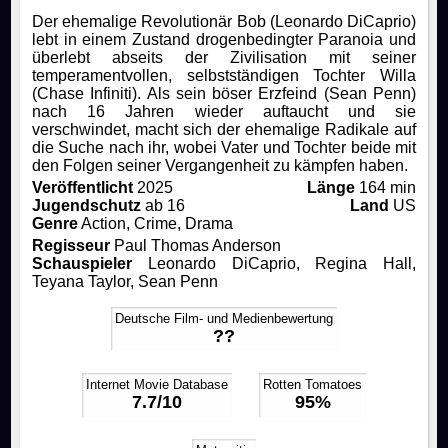
Der ehemalige Revolutionär Bob (Leonardo DiCaprio)
lebt in einem Zustand drogenbedingter Paranoia und
Rocky Horror Picture Show
Getränke & Knabberkram
Eigenproduktionen
Mitglied werden
überlebt abseits der Zivilisation mit seiner
temperamentvollen, selbstständigen Tochter Willa
(Chase Infiniti). Als sein böser Erzfeind (Sean Penn)
Filmstudio Spezial
Chronik
Filme
FAQ
nach 16 Jahren wieder auftaucht und sie
verschwindet, macht sich der ehemalige Radikale auf
die Suche nach ihr, wobei Vater und Tochter beide mit
Die Feuerzangenbowle
Technik
Kontakt
den Folgen seiner Vergangenheit zu kämpfen haben.
Veröffentlicht
2025
Länge
164 min
Jugendschutz
ab 16
Land
US
Bibliothek
Genre
Action, Crime, Drama
Regisseur
Paul Thomas Anderson
Schauspieler
Leonardo DiCaprio, Regina Hall,
Teyana Taylor, Sean Penn
Deutsche Film- und Medienbewertung
??
Internet Movie Database
Rotten Tomatoes
7.7/10
95%