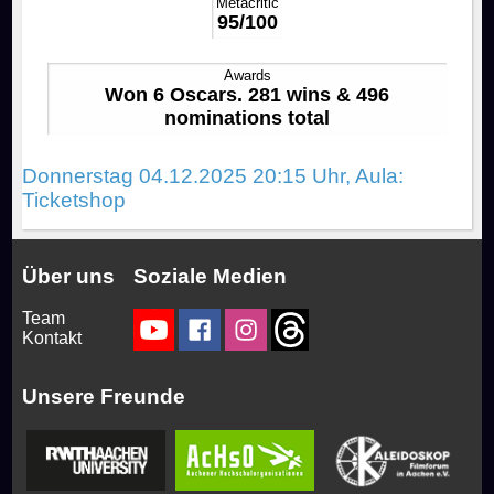
Metacritic
95/100
Awards
Won 6 Oscars. 281 wins & 496
nominations total
Donnerstag 04.12.2025 20:15 Uhr, Aula:
Ticketshop
Über uns
Soziale Medien
Team
Kontakt
Unsere Freunde