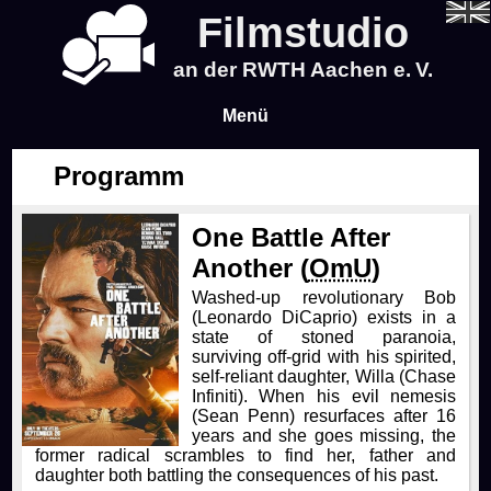
Filmstudio
an der RWTH Aachen e. V.
Menü
Programm
Aktuelles
One Battle After
Programm
Another (
OmU
)
Washed-up revolutionary Bob
Blog
(Leonardo DiCaprio) exists in a
state of stoned paranoia,
surviving off-grid with his spirited,
Info
self-reliant daughter, Willa (Chase
Infiniti). When his evil nemesis
(Sean Penn) resurfaces after 16
Preise & Vorverkauf
Über uns
years and she goes missing, the
former radical scrambles to find her, father and
daughter both battling the consequences of his past.
Wer sind wir?
Zeit & Ort
Events