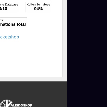
ovie Database
Rotten Tomatoes
3/10
94%
ds
nations total
icketshop