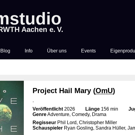
lmstudio
 RWTH Aachen e. V.
Blog
Info
Über uns
Events
Eigenprodu
Preise & Vorverkauf
Wer sind wir?
Rocky Horror Picture
Filme
Show
Zeit & Ort
Mitglied werden
Project Hail Mary (
OmU
)
Filmstudio Spezial
.
Getränke &
Chronik
Knabberkram
Die Feuerzangenbowle
Veröffentlicht
2026
Länge
156 min
Ju
Genre
Adventure, Comedy, Drama
Technik
Regisseur
Phil Lord, Christopher Miller
Schauspieler
Ryan Gosling, Sandra Hüller, Jam
Bibliothek