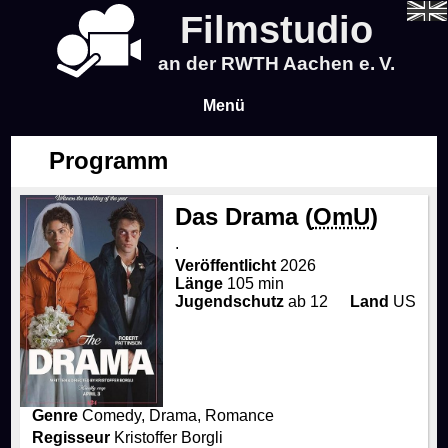
Filmstudio
an der RWTH Aachen e. V.
Menü
Programm
Aktuelles
Das Drama (
OmU
)
Programm
.
Veröffentlicht
2026
Blog
Länge
105 min
Jugendschutz
ab 12
Land
US
Info
Preise & Vorverkauf
Über uns
Genre
Comedy, Drama, Romance
Regisseur
Kristoffer Borgli
Wer sind wir?
Zeit & Ort
Events