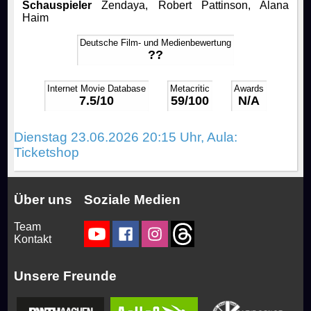
Schauspieler
Zendaya, Robert Pattinson, Alana
Haim
Rocky Horror Picture Show
Getränke & Knabberkram
Eigenproduktionen
Mitglied werden
Deutsche Film- und Medienbewertung
??
Filmstudio Spezial
Chronik
Filme
FAQ
Internet Movie Database
Metacritic
Awards
7.5/10
59/100
N/A
Die Feuerzangenbowle
Technik
Kontakt
Dienstag 23.06.2026 20:15 Uhr, Aula:
Bibliothek
Ticketshop
Über uns
Soziale Medien
Team
Kontakt
Unsere Freunde