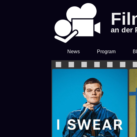
Fi
an der
News
Program
B