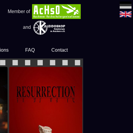
Member of
and
ions
FAQ
Contact
es