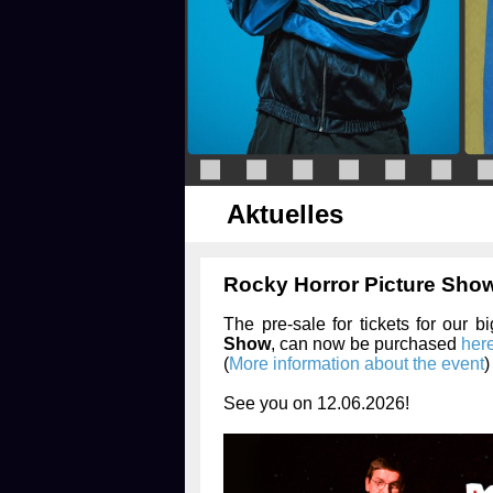
Aktuelles
Rocky Horror Picture Show
The pre-sale for tickets for our 
Show
, can now be purchased
her
(
More information about the event
)
See you on 12.06.2026!