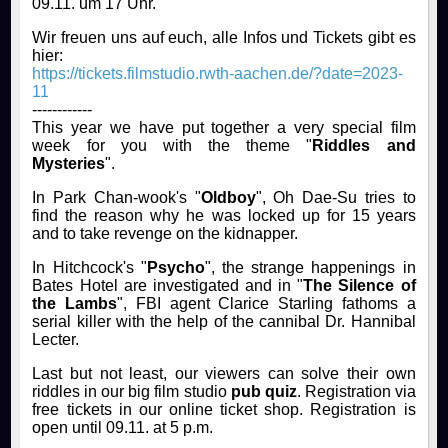
09.11. um 17 Uhr.
Wir freuen uns auf euch, alle Infos und Tickets gibt es
hier:
https://tickets.filmstudio.rwth-aachen.de/?date=2023-
11
------------
This year we have put together a very special film
week for you with the theme "
Riddles and
Mysteries
".
In Park Chan-wook's "
Oldboy
", Oh Dae-Su tries to
find the reason why he was locked up for 15 years
and to take revenge on the kidnapper.
In Hitchcock's "
Psycho
", the strange happenings in
Bates Hotel are investigated and in "
The Silence of
the Lambs
", FBI agent Clarice Starling fathoms a
serial killer with the help of the cannibal Dr. Hannibal
Lecter.
Last but not least, our viewers can solve their own
riddles in our big film studio
pub quiz
. Registration via
free tickets in our online ticket shop. Registration is
open until 09.11. at 5 p.m.