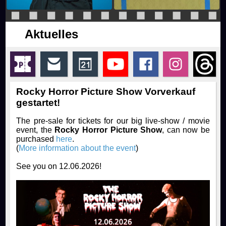
Rocky Horror Picture Show
Drinks & Snacks
How to join us!
Productions
Aktuelles
Filmstudio Special
Chronicle
Movies
FAQ
Die Feuerzangenbowle
Technology
Contact
Rocky Horror Picture Show Vorverkauf
gestartet!
Library & Collections
The pre-sale for tickets for our big live-show / movie
event, the
Rocky Horror Picture Show
, can now be
purchased
here
.
(
More information about the event
)
See you on 12.06.2026!