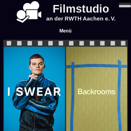
Filmstudio
an der RWTH Aachen e. V.
Menü
News
Program
Blog
Infos
Tickets & Pre-Sale
About Us
Time & Location
About Us
Events