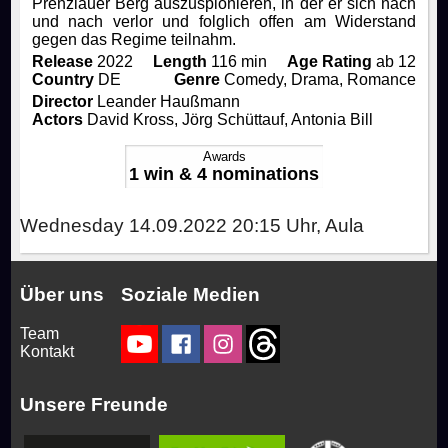
Prenzlauer Berg auszuspionieren, in der er sich nach
und nach verlor und folglich offen am Widerstand
gegen das Regime teilnahm.
Rocky Horror Picture Show
Drinks & Snacks
How to join us!
Productions
Release
2022
Length
116 min
Age Rating
ab 12
Country
DE
Genre
Comedy, Drama, Romance
Director
Leander Haußmann
Filmstudio Special
Chronicle
Movies
FAQ
Actors
David Kross, Jörg Schüttauf, Antonia Bill
Awards
Die Feuerzangenbowle
Technology
Contact
1 win & 4 nominations
Library & Collections
Wednesday 14.09.2022 20:15 Uhr, Aula
Über uns
Soziale Medien
Team
Kontakt
Unsere Freunde