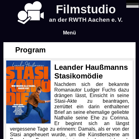
Filmstudio
an der RWTH Aachen e. V.
Menü
Program
News
Leander Haußmanns
Program
Stasikomödie
Nachdem sich der bekannte
Blog
Romanautor Ludger Fuchs dazu
drängen lässt, Einsicht in seine
Stasi-Akte zu beantragen,
Infos
zerrüttet ein darin enthaltener
Brief an seine ehemalige geliebte
Nathalie seine Ehe zu Corinna.
Tickets & Pre-Sale
About Us
Er beginnt sich an längst
vergessene Tage zu erinnern: Damals, als er von der
Stasi angeheuert wurde, um die Künstlerszene am
Time & Location
About Us
Events