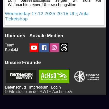
Zum Jahresabschluss zeigen wir kurz vor
Weihnachten einen Überraschungsfilm.
Rocky Horror Picture Show
Drinks & Snacks
How to join us!
Productions
Wednesday 17.12.2025 20:15 Uhr, Aula:
Ticketshop
Filmstudio Special
Chronicle
Movies
FAQ
Über uns
Soziale Medien
Die Feuerzangenbowle
Technology
Contact
Team
Kontakt
Library & Collections
Unsere Freunde
Datenschutz
Impressum
Login
© Filmstudio an der RWTH Aachen e.V.