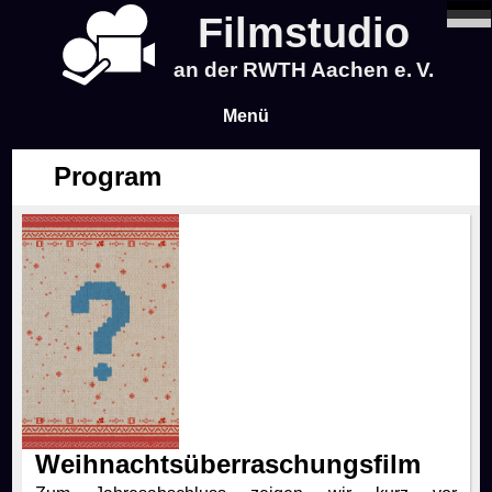
Filmstudio
an der RWTH Aachen e. V.
Menü
Program
News
Program
Blog
Infos
Tickets & Pre-Sale
About Us
Weihnachtsüberraschungsfilm
Time & Location
About Us
Events